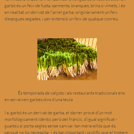
garbó és un feix de fusta, sarments, branques, brins o vímets, i és
en realitat un derivat de l'arrel garba, originàriament un feix
d'espigues segades, i per extensió un feix de qualque conreu.
És temporada de calçots i als restaurants tradicionals ens
en serveixen garbes dins d'una teula
I si garbó és un derivat de garba, el darrer prové d'un mot
morfològicament idèntic però del fràncic, d'igual significat -
guaiteu si porta segles sense canviar, tan meravellós que és,
perquè no ho necessita-, i és tan important i prolífic que el trobem