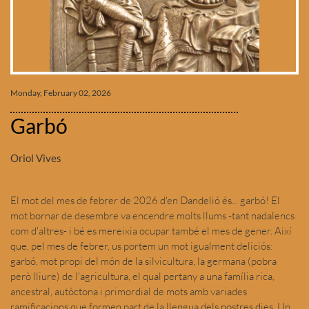
Monday, February 02, 2026
Garbó
Oriol Vives
El mot del mes de febrer de 2026 d'en Dandelió és... garbó! El
mot bornar de desembre va encendre molts llums -tant nadalencs
com d'altres- i bé es mereixia ocupar també el mes de gener. Així
que, pel mes de febrer, us portem un mot igualment deliciós:
garbó, mot propi del món de la silvicultura, la germana (pobra
però lliure) de l'agricultura, el qual pertany a una família rica,
ancestral, autòctona i primordial de mots amb variades
ramificacions que formen part de la llengua dels nostres dies. Un