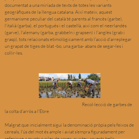
documentat a una miríada de texts de totes les variants
geogràfiques de la llengua catalana. Així mateix, aquest
germanisme peculiar del català té parents al francès (garbe),
l'italià (garba), el portuguès i el castellà, així com el neerlandès
(garve), l'alemany (garba, grabbeln i grapsen) i l'anglès (grab i
grasp), tots relacionats etimològicament amb l'acció d'arreplegar
un grapat de tiges de blat -bo, una garba- abans de segar-les i
collir-les.
Recol·lecció de garbes de
la colta d'arròs a l'Ebre
Malgrat que inicialment sigui la denominació pròpia pels feixos de
cereals, l'ús del mot és ample i aviat s'empra figuradament per
referir-se a munts o piles de coses; guaiteu aquests bells