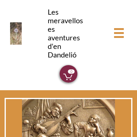
Les
meravellos
es

aventures
d'en
Dandelió
0
