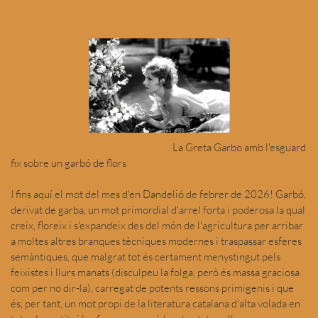
La Greta Garbo amb l'esguard
fix sobre un garbó de flors
I fins aquí el mot del mes d'en Dandelió de febrer de 2026! Garbó,
derivat de garba, un mot primordial d'arrel forta i poderosa la qual
creix, floreix i s'expandeix des del món de l'agricultura per arribar
a moltes altres branques tècniques modernes i traspassar esferes
semàntiques, que malgrat tot és certament menystingut pels
feixistes i llurs manats (disculpeu la folga, però és massa graciosa
com per no dir-la), carregat de potents ressons primigenis i que
és, per tant, un mot propi de la literatura catalana d'alta volada en