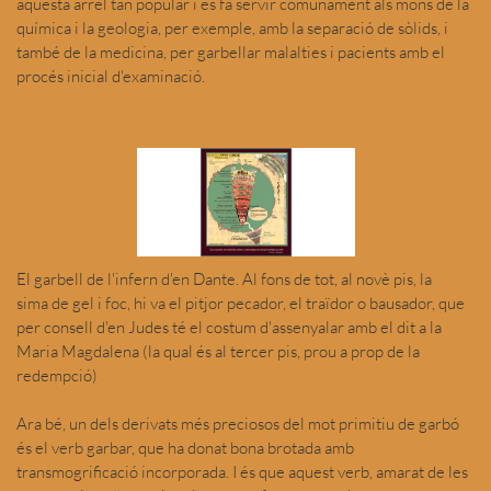
aquesta arrel tan popular i es fa servir comunament als móns de la
química i la geologia, per exemple, amb la separació de sòlids, i
també de la medicina, per garbellar malalties i pacients amb el
procés inicial d'examinació.
El garbell de l'infern d'en Dante. Al fons de tot, al novè pis, la
sima de gel i foc, hi va el pitjor pecador, el traïdor o bausador, que
per consell d'en Judes té el costum d'assenyalar amb el dit a la
Maria Magdalena (la qual és al tercer pis, prou a prop de la
redempció)
Ara bé, un dels derivats més preciosos del mot primitiu de garbó
és el verb garbar, que ha donat bona brotada amb
transmogrificació incorporada. I és que aquest verb, amarat de les