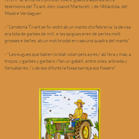
testimonis del Tirant, d'en Joanot Martorell, i de l'Atlàntida, del
Mestre Verdaguer.
- "L'endemà Tirant se fo vestit ab un manto d'orfebreria: la devisa
era tota de garbes de mill, e les spigues eren de perles molt
grosses e belles, ab un mot brodat en cascuna quadra del manto".
- "Les eugues que batien lo blat volan pels ayres / ab l'era y mas, a
troços; y garbes y garbers / fan un gabell, entre ones, arbreda y
llenyataires, / y ab sos difunts la fossa barreja sos fossers".