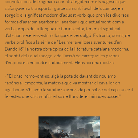
connotacions de traginar i anar atrafegat -com els pagesos que
s'afanyaven a transportar garbes amunt i avall dels camps-, en
sorgeix el significat modern d'aquest verb, que pren les diverses
formes d'agarbir, agarbonar i agarbar, i que actualment, com a
verbs propis de la llengua de florida colta, tenen el significat
d'abraonar-se, envestir o llançar-se vers algú. Es tracta, doncs, de
verbs prolífics a la sèrie de "Les meravelloses aventures d'en
Dandelió", la nostra obra èpica de la literatura catalana moderna,
el sentit dels quals sorgeix de l'acció de carregar les garbes
d'enjondre a enjondre cuitadament. Heus ací una mostra:
- "El drac, removent-se, alçà la pota de davant de nou amb
rabència i empenta, la mateixa que va mostrar el cavaller en
agarbonar-s’hi amb la simitarra arborada per sobre del cap i un crit
feréstec que va camuflar el so de llurs determinades passes".