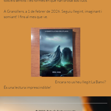
tots els sentits i les formes en què han brotat sos llucs.
A Granollers, a 1 de febrer de 2026. Seguiu llegint, imaginant i
somiant! I fins al mes que ve.
Encara no us heu llegit La Banxí?
És una lectura imprescindible!