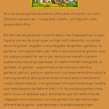
Avui en dia les garbes de blat es cullen amb un tractor -un John
Deere en aquest cas- i no pas amb cistells, i ja hi figuren, a les
auques dels oficis
Els derivats de garba són innombrables i han traspassat son origen
lligat al conreu de la terra per arribar molt més enllà: no només
tenim el garber -segador o amuntegador de garbes i garbons-, la
garbera -mot augmentatiu per referir-se a una pila de garbes i que
els catalans podem fer servir per denominar metafòricament
qualsevulla cosa de grossa tossa-, el nostre mot del mes garbó, la
garbada i el garbam --augmentatius del mot equivalents a
garbera-, garbull, garbum i garbunyol -corresponents diminutius la
marca gramatical dels quals és la terminació amb un tancament
vocàlic digne d'estudi- o els garbissos -mot que s'empra per la palla
que resta després de batre el blat- (n'hi ha una bona garbera més,
però no us vull atabalar pas!), ans d'altres que són bells mots de
màgiques reminiscències, com ara garbell, d'origen etimològic
diferent de la garba, i que tanmateix ha estat conquerit per