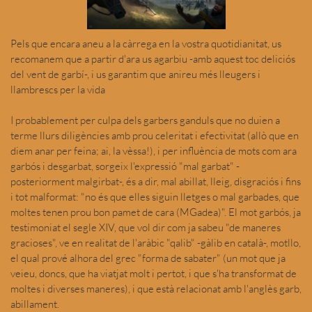
Pels que encara aneu a la càrrega en la vostra quotidianitat, us
recomanem que a partir d'ara us agarbiu -amb aquest toc deliciós
del vent de garbí-, i us garantim que anireu més lleugers i
llambrescs per la vida
I probablement per culpa dels garbers ganduls que no duien a
terme llurs diligències amb prou celeritat i efectivitat (allò que en
diem anar per feina; ai, la vèssa!), i per influència de mots com ara
garbós i desgarbat, sorgeix l'expressió "mal garbat" -
posteriorment malgirbat-, és a dir, mal abillat, lleig, disgraciós i fins
i tot malformat: "no és que elles siguin lletges o mal garbades, que
moltes tenen prou bon pamet de cara (MGadea)". El mot garbós, ja
testimoniat el segle XIV, que vol dir com ja sabeu "de maneres
gracioses", ve en realitat de l'aràbic "qalib" -gàlib en català-, motllo,
el qual prové alhora del grec "forma de sabater" (un mot que ja
veieu, doncs, que ha viatjat molt i pertot, i que s'ha transformat de
moltes i diverses maneres), i que està relacionat amb l'anglès garb,
abillament.