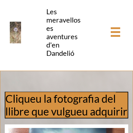
Les
meravellos
es

aventures
d'en
Dandelió
Cliqueu la fotografia del
llibre que vulgueu adquirir