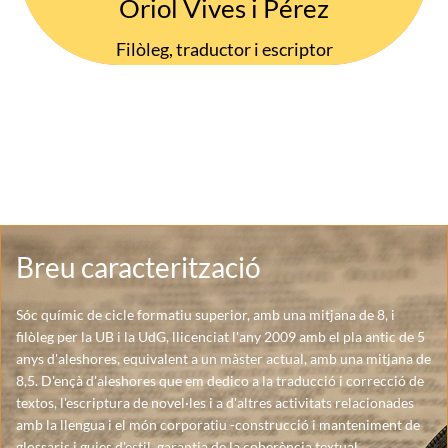
Oriol Vives i Pérez
Filòleg, traductor i escriptor

"L'eina d'un escriptor és la llengua. Ha de conèixer-la, dominar-
la, estimar-la i compartir-la: sense respecte, sense amor, la
literatura deixa de ser art i esdevé un rude objecte sense valor".
Breu caracterització
Sóc químic de cicle formatiu superior, amb una mitjana de 8, i
filòleg per la UB i la UdG, llicenciat l'any 2009 amb el pla antic de 5
anys d'aleshores, equivalent a un màster actual, amb una mitjana de
8,5. D'ençà d'aleshores que em dedico a la traducció i correcció de
textos, l'escriptura de novel·les i a d'altres activitats relacionades
amb la llengua i el món corporatiu -construcció i manteniment de
glossaris i guies d'estil, garantia de la coherència textual,