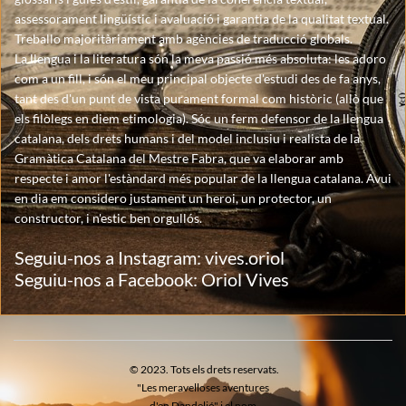
assessorament lingüístic i avaluació i garantia de la qualitat textual.
Treballo majoritàriament amb agències de traducció globals.
La llengua i la literatura són la meva passió més absoluta: les adoro
com a un fill, i són el meu principal objecte d'estudi des de fa anys,
tant des d'un punt de vista purament formal com històric (allò que
els filòlegs en diem etimologia). Sóc un ferm defensor de la llengua
catalana, dels drets humans i del model inclusiu i realista de la
Gramàtica Catalana
del Mestre Fabra, que va elaborar amb
respecte i amor l'estàndard més popular de la llengua catalana. Avui
en dia em considero justament un heroi, un protector, un
constructor, i n'estic ben orgullós.
Seguiu-nos a Instagram: vives.oriol
Seguiu-nos a Facebook: Oriol Vives
© 2023. Tots els drets reservats.
"Les meravelloses aventures
d'en Dandelió" i el nom